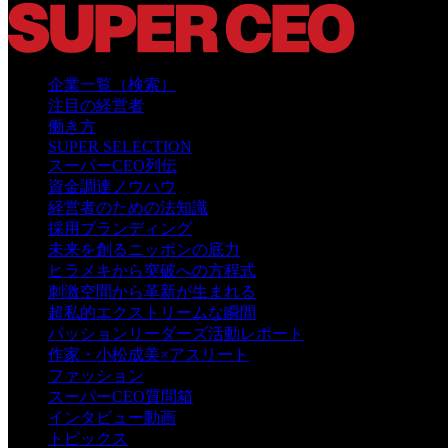
企業一覧（検索）
注目の経営者
働き方
SUPER SELECTION
2011年設立、現在会員数4,000名を有す
スーパーCEO列伝
資金調達ノウハウ
る経営者交流会「パッションリーダー
経営者のための法知識
ズ」は、各業界のトップ起業家たちが
採用ブランディング
未来を創るニッポンの底力
集い、次代を担うリーダーたちと交流
ヒラメキから突破への方程式
刺激空間から革新が生まれる
することにより成長し合う組織。10月
超私的エクストリームな瞬間
30日（火）に開催される
定例セミナー
パッションリーダーズ活動レポート
作家・小松成美×アスリート
にSHOWROOM株式会社代表取締約社
ファッション
長・前田裕二氏がご登壇。このセミナ
スーパーCEO質問箱
インタビュー動画
ーに10名様をご招待します。
トピックス